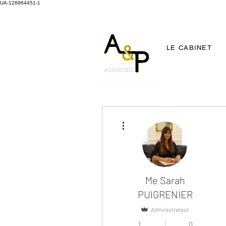
UA-128964451-1
LE CABINET
Plus d'actions
Me Sarah
PUIGRENIER
Administrateur
1
0