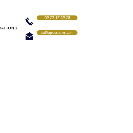
09.72.17.39.78
CATIONS
sp@ap-associes.com