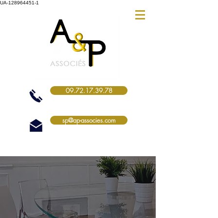
UA-128964451-1
09.72.17.39.78
sp@ap-associes.com