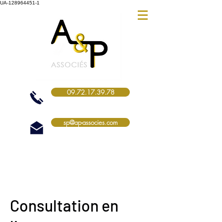
UA-128964451-1
09.72.17.39.78
sp@ap-associes.com
Consultation en