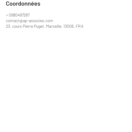
Coordonnées
+ 0980497287
contact@ap-associes.com
23, cours Pierre Puget, Marseille, 13006, FRA
A&P ASSOCIES
sp@ap-associes.com
Tel:
09 80 49 72 87
3, rue Edmond Rostand
13006 Marseille