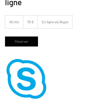
ligne
70
euros
45 min
4
70 €
En ligne via Skype
5
m
i
n
Réserver