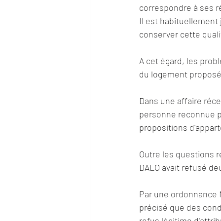
correspondre à ses ré
Il est habituellement 
conserver cette quali
A cet égard, les prob
du logement proposée
Dans une affaire récen
personne reconnue pr
propositions d'appar
Outre les questions re
DALO avait refusé de
Par une ordonnance N°
précisé que des cond
refus légitime d'attri