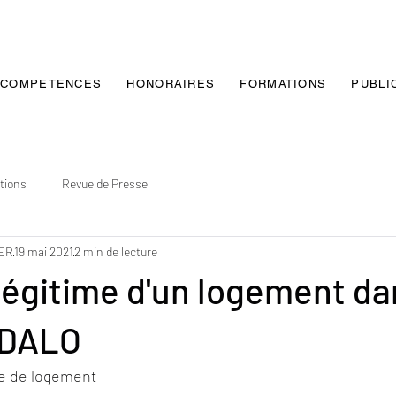
COMPETENCES
HONORAIRES
FORMATIONS
PUBLI
tions
Revue de Presse
IER
19 mai 2021
2 min de lecture
légitime d'un logement da
 DALO
me de logement