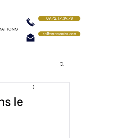
09.72.17.39.78
CATIONS
sp@ap-associes.com
ns le