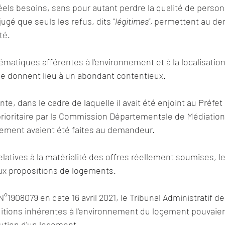
els besoins, sans pour autant perdre la qualité de personne
jugé que seuls les refus, dits "
légitimes", 
permettent au de
té. 
lématiques afférentes à l'environnement et à la localisati
 donnent lieu à un abondant contentieux. 
te, dans le cadre de laquelle il avait été enjoint au Préfet
ioritaire par la Commission Départementale de Médiation,
tement avaient été faites au demandeur. 
latives à la matérialité des offres réellement soumises, le
ux propositions de logements. 
1908079 en date 16 avril 2021, le Tribunal Administratif 
itions inhérentes à l'environnement du logement pouvaien
bution d'un logement. 